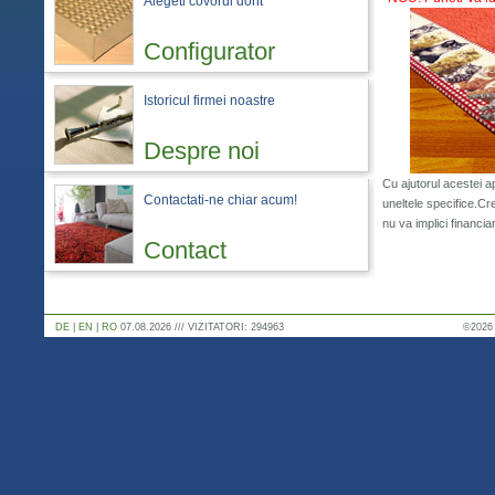
Alegeti covorul dorit
Configurator
Istoricul firmei noastre
Despre noi
Cu ajutorul acestei ap
Contactati-ne chiar acum!
uneltele specifice.Cr
nu va implici financiar
Contact
DE
|
EN
|
RO
07.08.2026 /// VIZITATORI: 294963
©2026