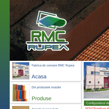
Fabrica de covoare RMC Rupea
Acasa
Din produsele noastre
Produse
Configuratorul d
NOU! Puneti-va ide