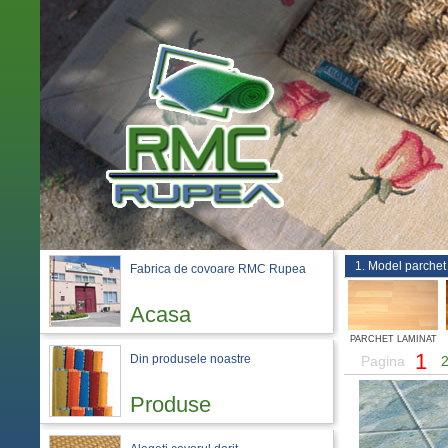
1. Model parchet
Fabrica de covoare RMC Rupea
Acasa
PARCHET LAMINAT
1
Din produsele noastre
Pagina
Produse