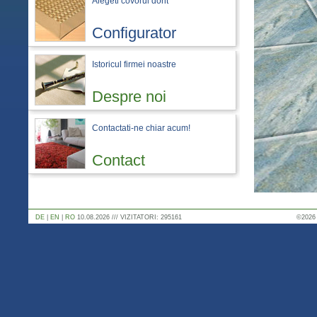
Alegeti covorul dorit
Configurator
Istoricul firmei noastre
Despre noi
Contactati-ne chiar acum!
Contact
DE
|
EN
|
RO
10.08.2026 /// VIZITATORI: 295161
©2026